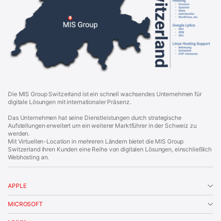
o
u
p
S
w
i
t
z
e
r
l
a
Die MIS Group Switzerland ist ein schnell wachsendes Unternehmen für
n
digitale Lösungen mit internationaler Präsenz.
d
|
Das Unternehmen hat seine Dienstleistungen durch strategische
F
Aufstellungen erweitert um ein weiterer Marktführer in der Schweiz zu
o
werden.
o
Mit Virtuellen-Location in mehreren Ländern bietet die MIS Group
t
Switzerland ihren Kunden eine Reihe von digitalen Lösungen, einschließlich
e
Webhosting an.
r
APPLE
MICROSOFT