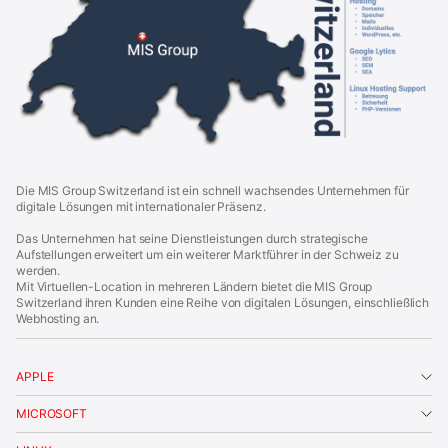
o
u
p
S
w
i
t
z
e
r
l
a
Die MIS Group Switzerland ist ein schnell wachsendes Unternehmen für
n
digitale Lösungen mit internationaler Präsenz.
d
|
Das Unternehmen hat seine Dienstleistungen durch strategische
F
Aufstellungen erweitert um ein weiterer Marktführer in der Schweiz zu
o
werden.
o
Mit Virtuellen-Location in mehreren Ländern bietet die MIS Group
t
Switzerland ihren Kunden eine Reihe von digitalen Lösungen, einschließlich
e
Webhosting an.
r
APPLE
MICROSOFT