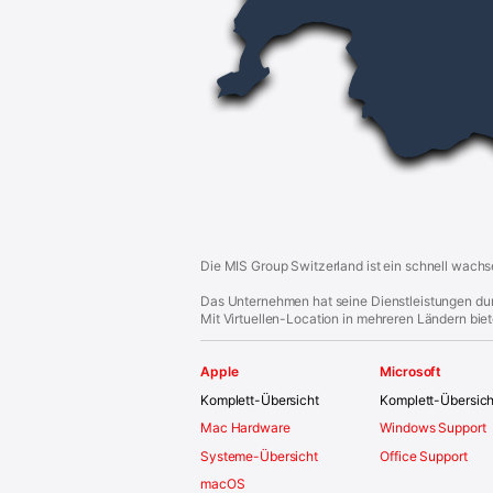
o
t
e
r
Die MIS Group Switzerland ist ein schnell wachs
Das Unternehmen hat seine Dienstleistungen durc
Mit Virtuellen-Location in mehreren Ländern bie
Apple
Microsoft
Komplett-Übersicht
Komplett-Übersich
Mac Hardware
Windows Support
Systeme-Übersicht
Office Support
macOS