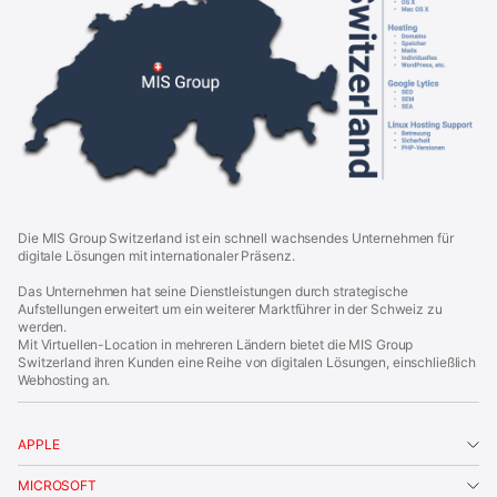
r
o
u
p
S
w
i
t
z
e
r
l
a
Die MIS Group Switzerland ist ein schnell wachsendes Unternehmen für
n
digitale Lösungen mit internationaler Präsenz.
d
|
Das Unternehmen hat seine Dienstleistungen durch strategische
F
Aufstellungen erweitert um ein weiterer Marktführer in der Schweiz zu
o
werden.
o
Mit Virtuellen-Location in mehreren Ländern bietet die MIS Group
t
Switzerland ihren Kunden eine Reihe von digitalen Lösungen, einschließlich
e
Webhosting an.
r
APPLE
MICROSOFT