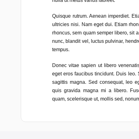
nulla ut metus varius laoreet.
Quisque rutrum. Aenean imperdiet. Etia
ultricies nisi. Nam eget dui. Etiam r
rhoncus, sem quam semper libero, sit
nunc, blandit vel, luctus pulvinar, hend
tempus.
Donec vitae sapien ut libero venenatis
eget eros faucibus tincidunt. Duis leo.
sagittis magna. Sed consequat, leo e
quis gravida magna mi a libero. Fusc
quam, scelerisque ut, mollis sed, nonu
M
I