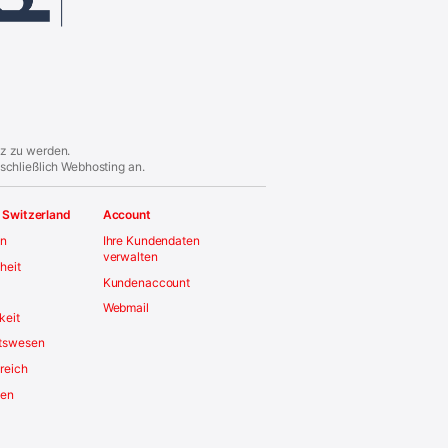
iz zu werden.
schließlich Webhosting an.
 Switzerland
Account
en
Ihre Kundendaten
verwalten
iheit
Kundenaccount
Webmail
keit
tswesen
reich
men