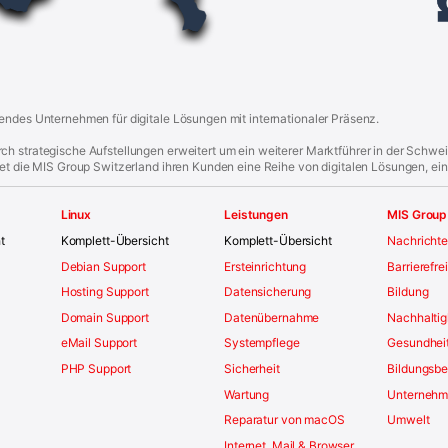
endes Unternehmen für digitale Lösungen mit internationaler Präsenz.
h strategische Aufstellungen erweitert um ein weiterer Marktführer in der Schwe
tet die MIS Group Switzerland ihren Kunden eine Reihe von digitalen Lösungen, ein
Linux
Leistungen
MIS Group
t
Komplett-Übersicht
Komplett-Übersicht
Nachricht
Debian Support
Ersteinrichtung
Barrierefre
Hosting Support
Datensicherung
Bildung
Domain Support
Datenübernahme
Nachhaltig
eMail Support
Systempflege
Gesundhei
PHP Support
Sicherheit
Bildungsbe
Wartung
Unterneh
Reparatur von macOS
Umwelt
Internet, Mail & Browser