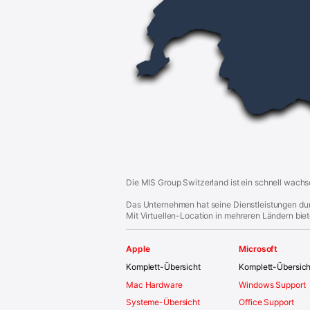
o
o
t
e
r
Die MIS Group Switzerland ist ein schnell wachs
Das Unternehmen hat seine Dienstleistungen durc
Mit Virtuellen-Location in mehreren Ländern bie
Apple
Microsoft
Komplett-Übersicht
Komplett-Übersich
Mac Hardware
Windows Support
Systeme-Übersicht
Office Support