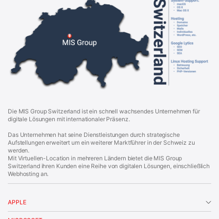
G
r
o
u
p
S
w
i
t
z
e
r
l
a
Die MIS Group Switzerland ist ein schnell wachsendes Unternehmen für
n
digitale Lösungen mit internationaler Präsenz.
d
|
Das Unternehmen hat seine Dienstleistungen durch strategische
F
Aufstellungen erweitert um ein weiterer Marktführer in der Schweiz zu
o
werden.
o
Mit Virtuellen-Location in mehreren Ländern bietet die MIS Group
t
Switzerland ihren Kunden eine Reihe von digitalen Lösungen, einschließlich
e
Webhosting an.
r
APPLE