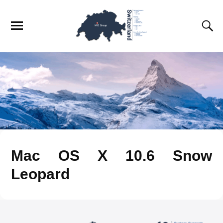
Mac OS X 10.6 Snow
Leopard
M
I
S