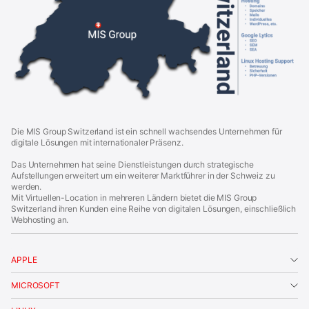
o
u
p
S
w
i
t
z
e
r
l
a
Die MIS Group Switzerland ist ein schnell wachsendes Unternehmen für
n
digitale Lösungen mit internationaler Präsenz.
d
|
Das Unternehmen hat seine Dienstleistungen durch strategische
F
Aufstellungen erweitert um ein weiterer Marktführer in der Schweiz zu
o
werden.
o
Mit Virtuellen-Location in mehreren Ländern bietet die MIS Group
t
Switzerland ihren Kunden eine Reihe von digitalen Lösungen, einschließlich
e
Webhosting an.
r
APPLE
MICROSOFT