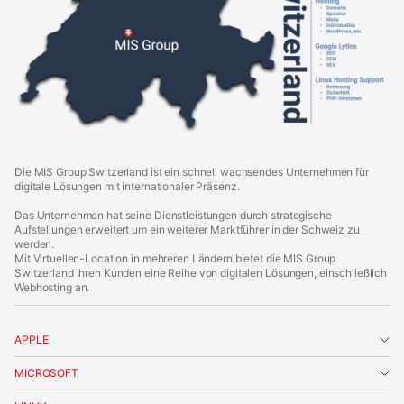
o
u
p
S
w
i
t
z
e
r
l
a
Die MIS Group Switzerland ist ein schnell wachsendes Unternehmen für
n
digitale Lösungen mit internationaler Präsenz.
d
|
Das Unternehmen hat seine Dienstleistungen durch strategische
F
Aufstellungen erweitert um ein weiterer Marktführer in der Schweiz zu
o
werden.
o
Mit Virtuellen-Location in mehreren Ländern bietet die MIS Group
t
Switzerland ihren Kunden eine Reihe von digitalen Lösungen, einschließlich
e
Webhosting an.
r
APPLE
MICROSOFT